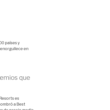
00 países y
e enorgullece en
remios que
Resorts es
 nombró a Best