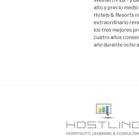
Western Plus® y Be
alto y precio medi
Hotels & Resorts re
extraordinario ren
los tres mejores p
cuatro años consec
año durante ocho a