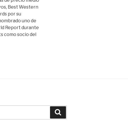
as de precio medio
ivos, Best Western
rds por su
 nombrado uno de
rld Report durante
s como socio del
Buscar