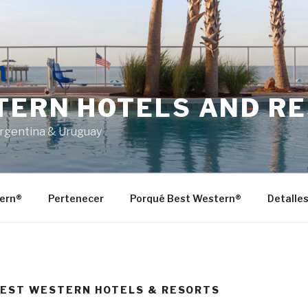
TERN HOTELS AND R
Argentina & Uruguay
ern®
Pertenecer
Porqué Best Western®
Detalle
BEST WESTERN HOTELS & RESORTS