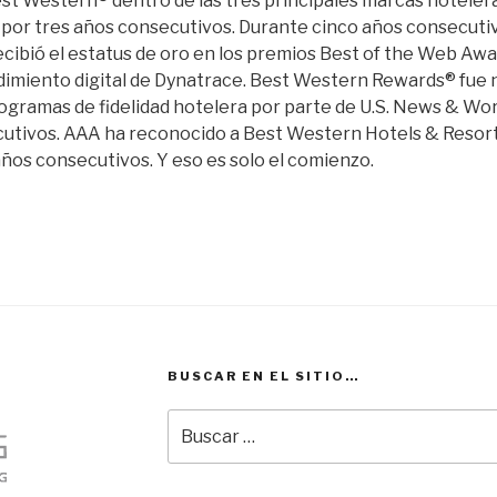
st Western® dentro de las tres principales marcas hoteler
o por tres años consecutivos. Durante cinco años consecut
cibió el estatus de oro en los premios Best of the Web Awa
dimiento digital de Dynatrace. Best Western Rewards® fue
rogramas de fidelidad hotelera por parte de U.S. News & Wo
utivos. AAA ha reconocido a Best Western Hotels & Resort
ños consecutivos. Y eso es solo el comienzo.
BUSCAR EN EL SITIO…
Buscar
por: