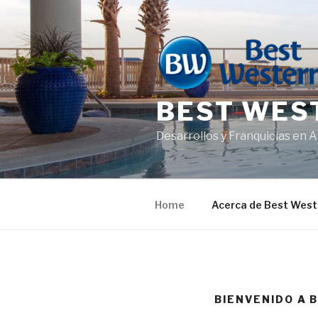
Saltar
al
contenido
BEST WES
Desarrollos y Franquicias en 
Home
Acerca de Best West
BIENVENIDO A 