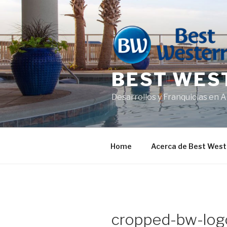
Saltar
al
contenido
BEST WES
Desarrollos y Franquicias en 
Home
Acerca de Best West
cropped-bw-log