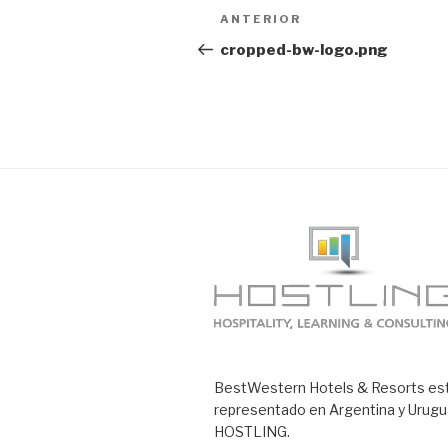
Navegación
Entrada
ANTERIOR
de
anterior:
cropped-bw-logo.png
entradas
BestWestern Hotels & Resorts es
representado en Argentina y Urugu
HOSTLING.