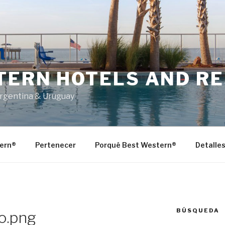
TERN HOTELS AND R
Argentina & Uruguay
ern®
Pertenecer
Porqué Best Western®
Detalle
BÚSQUEDA
o.png