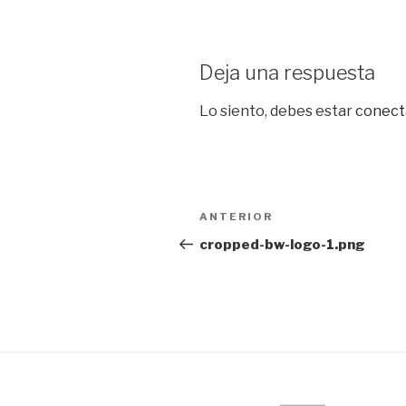
Deja una respuesta
Lo siento, debes estar
conect
Navegación
Entrada
ANTERIOR
de
anterior:
cropped-bw-logo-1.png
entradas