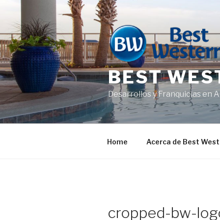
Saltar
al
contenido
BEST WES
Desarrollos y Franquicias en 
Home
Acerca de Best West
cropped-bw-log