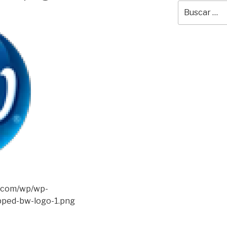
Buscar
por:
r.com/wp/wp-
pped-bw-logo-1.png