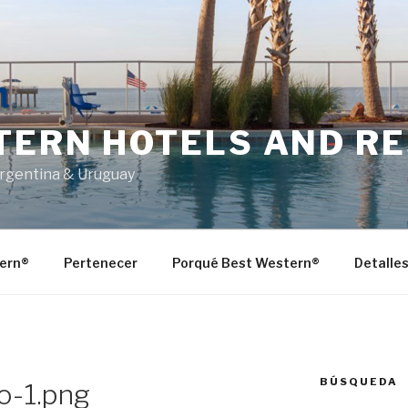
TERN HOTELS AND R
Argentina & Uruguay
ern®
Pertenecer
Porqué Best Western®
Detalle
BÚSQUEDA
o-1.png