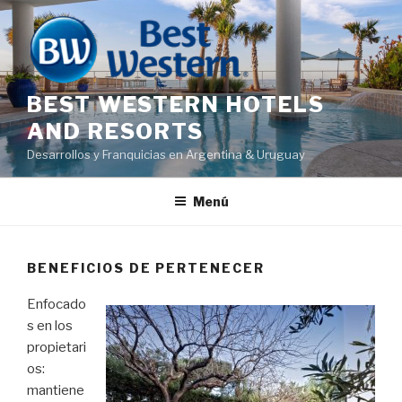
Saltar
al
contenido
BEST WESTERN HOTELS
AND RESORTS
Desarrollos y Franquicias en Argentina & Uruguay
Menú
BENEFICIOS DE PERTENECER
Enfocado
s en los
propietari
os:
mantiene